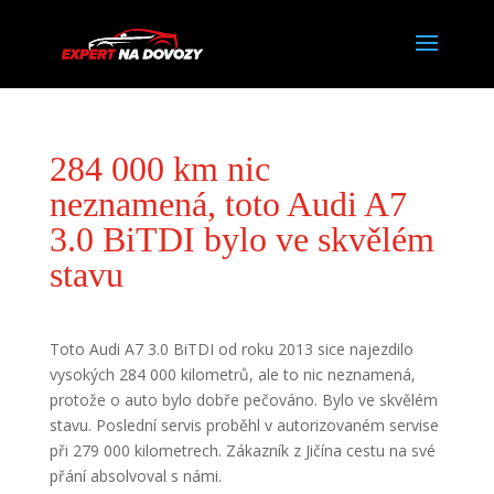
284 000 km nic
neznamená, toto Audi A7
3.0 BiTDI bylo ve skvělém
stavu
Toto Audi A7 3.0 BiTDI od roku 2013 sice najezdilo
vysokých 284 000 kilometrů, ale to nic neznamená,
protože o auto bylo dobře pečováno. Bylo ve skvělém
stavu. Poslední servis proběhl v autorizovaném servise
při 279 000 kilometrech. Zákazník z Jičína cestu na své
přání absolvoval s námi.