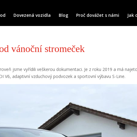
vod
Dovezená vozidla
Blog
Proč dovážet s námi
Jak 
pod vánoční stromeček
ároveň jsme vyřídili veškerou dokumentaci. Je z roku 2019 a má najeto
DI V6, adaptivní vzduchový podvozek a sportovní výbavu S-Line.