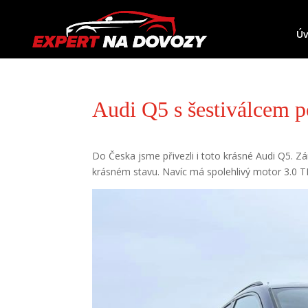
Ú
Audi Q5 s šestiválcem 
Do Česka jsme přivezli i toto krásné Audi Q5. Z
krásném stavu. Navíc má spolehlivý motor 3.0 T