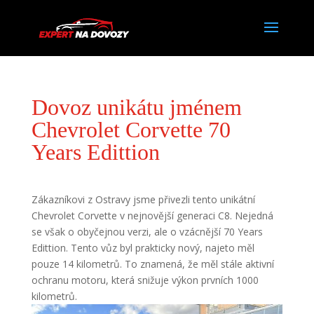
Dovoz unikátu jménem
Chevrolet Corvette 70
Years Edittion
Zákazníkovi z Ostravy jsme přivezli tento unikátní
Chevrolet Corvette v nejnovější generaci C8. Nejedná
se však o obyčejnou verzi, ale o vzácnější 70 Years
Edittion. Tento vůz byl prakticky nový, najeto měl
pouze 14 kilometrů. To znamená, že měl stále aktivní
ochranu motoru, která snižuje výkon prvních 1000
kilometrů.