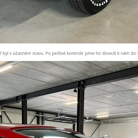
 byl v úžasném stavu. Po pečlivé kontrole jsme ho dovezli k nám do 