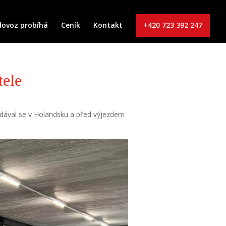
dovoz probíhá
Ceník
Kontakt
+420 723 392 247
tele
rodával se v Holandsku a před výjezdem