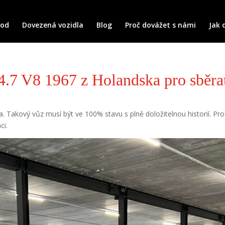
vod
Dovezená vozidla
Blog
Proč dovážet s námi
Jak 
4.7 V8 1967 z Holandska pro sběra
ta. Takový vůz musí být ve 100% stavu s plně doložitelnou historií. P
ci.