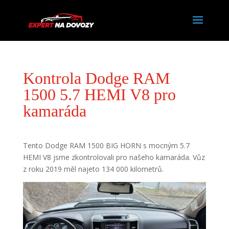
Kontrola Dodge RAM
1500 5.7 HEMI V8 pro
kamaráda
Tento Dodge RAM 1500 BIG HORN s mocným 5.7
HEMI V8 jsme zkontrolovali pro našeho kamaráda. Vůz
z roku 2019 měl najeto 134 000 kilometrů.