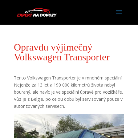
Opravdu výjimečný
Volkswagen Transporter
Tento Volkswagen Transporter je v mnohém speciální.
Nejenže za 13 let a 190 000 kilometrů života nebyl
bouraný, ale navíc je ve speciální úpravě pro vozíčkáře.
Vůz je z Belgie, po celou dobu byl servisovaný pouze v
autorizovaných servisech.