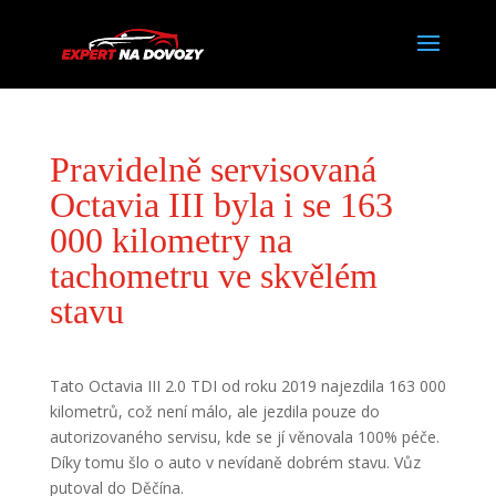
Pravidelně servisovaná
Octavia III byla i se 163
000 kilometry na
tachometru ve skvělém
stavu
Tato Octavia III 2.0 TDI od roku 2019 najezdila 163 000
kilometrů, což není málo, ale jezdila pouze do
autorizovaného servisu, kde se jí věnovala 100% péče.
Díky tomu šlo o auto v nevídaně dobrém stavu. Vůz
putoval do Děčína.