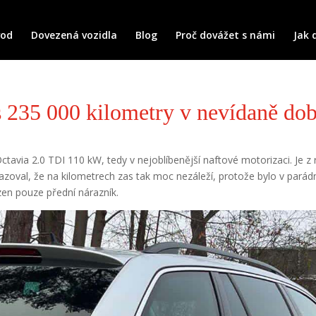
vod
Dovezená vozidla
Blog
Proč dovážet s námi
Jak 
s 235 000 kilometry v nevídaně do
tavia 2.0 TDI 110 kW, tedy v nejoblíbenější naftové motorizaci. Je z
azoval, že na kilometrech zas tak moc nezáleží, protože bylo v pará
kozen pouze přední nárazník.