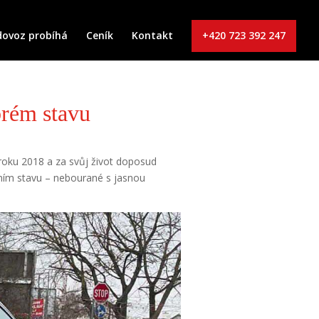
dovoz probíhá
Ceník
Kontakt
+420 723 392 247
brém stavu
 roku 2018 a za svůj život doposud
dním stavu – nebourané s jasnou