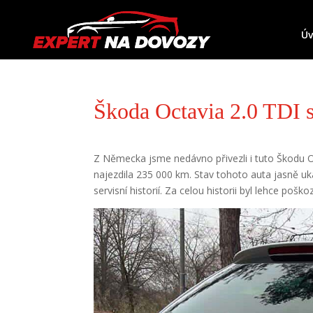
Ú
Škoda Octavia 2.0 TDI 
Z Německa jsme nedávno přivezli i tuto Škodu Oc
najezdila 235 000 km. Stav tohoto auta jasně uk
servisní historií. Za celou historii byl lehce poš