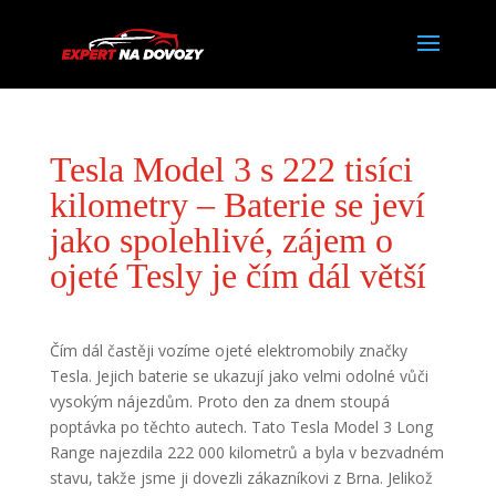
Tesla Model 3 s 222 tisíci
kilometry – Baterie se jeví
jako spolehlivé, zájem o
ojeté Tesly je čím dál větší
Čím dál častěji vozíme ojeté elektromobily značky
Tesla. Jejich baterie se ukazují jako velmi odolné vůči
vysokým nájezdům. Proto den za dnem stoupá
poptávka po těchto autech. Tato Tesla Model 3 Long
Range najezdila 222 000 kilometrů a byla v bezvadném
stavu, takže jsme ji dovezli zákazníkovi z Brna. Jelikož