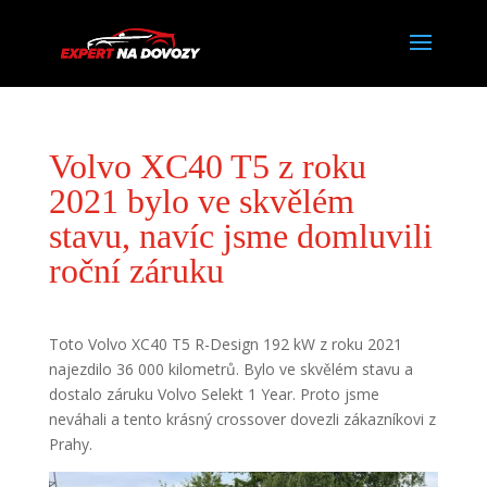
Volvo XC40 T5 z roku
2021 bylo ve skvělém
stavu, navíc jsme domluvili
roční záruku
Toto Volvo XC40 T5 R-Design 192 kW z roku 2021
najezdilo 36 000 kilometrů. Bylo ve skvělém stavu a
dostalo záruku Volvo Selekt 1 Year. Proto jsme
neváhali a tento krásný crossover dovezli zákazníkovi z
Prahy.