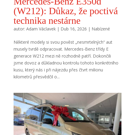
Mercedes-Benz E350d
(W212): Důkaz, že poctivá
technika nestárne
autor:
Adam Václavek
|
Dub 16, 2026
|
Nabízené
Některé modely si svou pověst „nesmrtelných“ aut
musely tvrdě odpracovat. Mercedes-Benz třídy E
generace W212 mezi ně rozhodně patří. Dokončili
jsme dovoz a důkladnou kontrolu tohoto konkrétního
kusu, který nás i při nájezdu přes čtvrt milionu
kilometrů přesvědčil o...